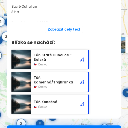
Staré Ouholice
3 ha
Dodatek pro rok 2025:
https://www.rybsvaz.cz/rybarsky-rad
Zobrazit celý text
Spadá pod revír
VLTAVA 2 A - TŮNĚ
Blízko se nachází:
Tůň Staré Ouholice -
Selská
Česko
Tůň
Kamenná/Trojhranka
Česko
Tůň Konečná
Česko