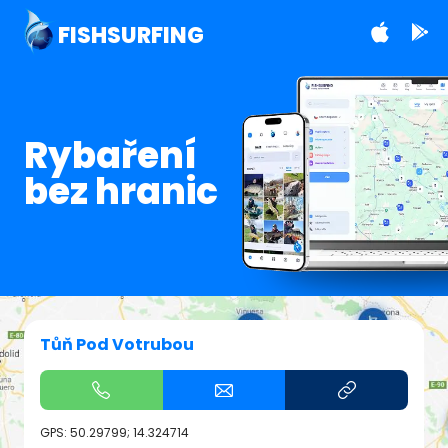
FISHSURFING
Rybaření
bez hranic
Tůň Pod Votrubou
GPS:
50.29799; 14.324714