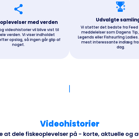
Udvalgte samlin
 oplevelser med verden
Vi støtter det bedste fra Fee
g videohistorier vil blive vist til
meddelelser som Dagens Tip, 
hele verden. Vi viser indholdet
Legends eller Fishsurfing Ladies
efter opslag, så ingen går glip af
mest interessante indlæg fra
noget.
dag.
Videohistorier
t dele fiskeoplevelser på - korte, aktuelle og a