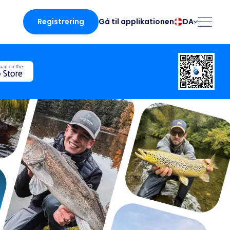
Registrering
DA
Gå til applikationen
български
Norsk
Čeština
Polski
Dansk
Português
Deutsch
Românesc
English
Pусский
Español
Slovenčina
Français
Suomalainen
Italiano
Svenska
en
Magyar
Türk
Nederlands
Українська
fing