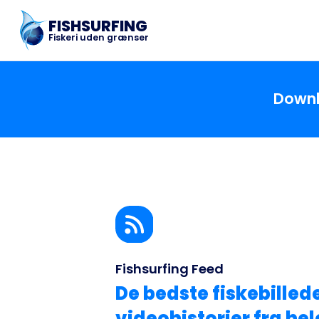
FISHSURFING
Fiskeri uden grænser
Downl
Fishsurfing Feed
De bedste fiskebilled
videohistorier fra he