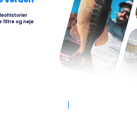
Busines
deohistorier
 filtre og nøje