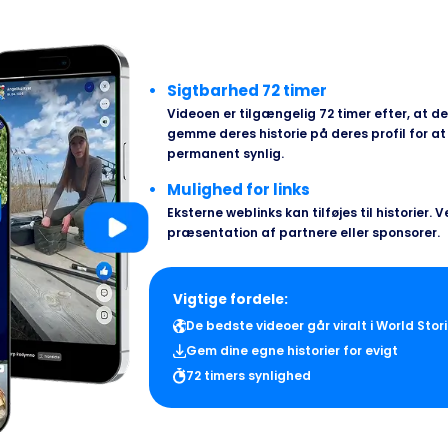
Sigtbarhed 72 timer
Videoen er tilgængelig 72 timer efter, at den
gemme deres historie på deres profil for a
permanent synlig.
Mulighed for links
Eksterne weblinks kan tilføjes til historier. V
præsentation af partnere eller sponsorer.
Vigtige fordele:
De bedste videoer går viralt i World Sto
Gem dine egne historier for evigt
72 timers synlighed