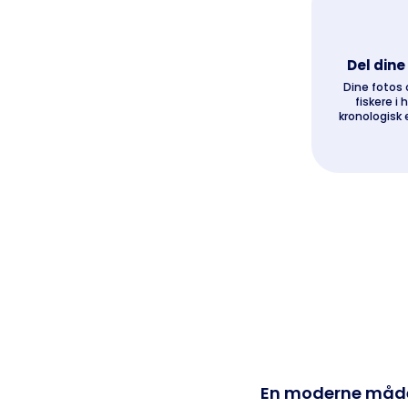
Del dine
Dine fotos o
fiskere i 
kronologisk 
En moderne måde a