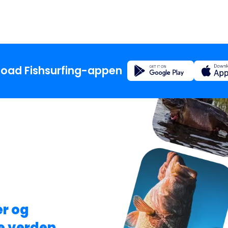
Registrering
oad Fishsurfing-appen
Hjem
Blog
Om app
Fishsur
er og
le verden