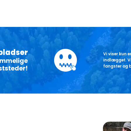
epladser
Vi viser kun e
hemmelige
indlægget. Vi
fangster og b
ststeder!