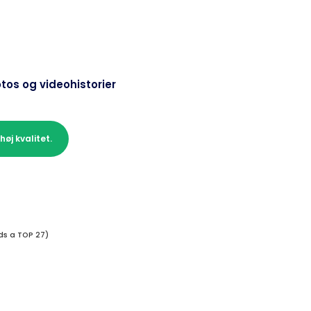
fotos og videohistorier
øj kvalitet.
ds a TOP 27)