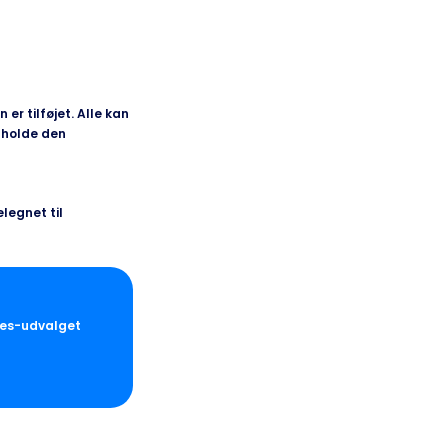
 er tilføjet. Alle kan
t holde den
elegnet til
ries-udvalget