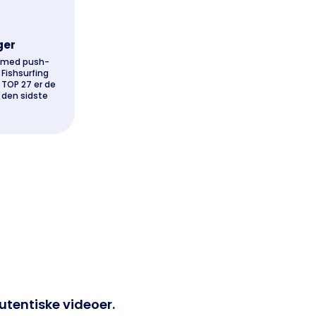
ger
d med push-
Fishsurfing
. TOP 27 er de
 den sidste
utentiske videoer.