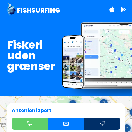
FISHSURFING
Fiskeri
uden
grænser
Antonioni Sport