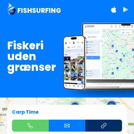
FISHSURFING
Fiskeri
uden
grænser
Carp Time