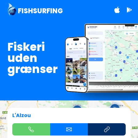
FISHSURFING
Fiskeri
uden
grænser
L'Alzou