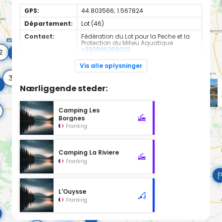
GPS:
44.803566; 1.567824
Département:
Lot (46)
Contact:
Fédération du Lot pour la Peche et la
Protection du Milieu Aquatique
+330565355022
Espèces de
Carnassier, carpe, poisson blanc
Vis alle oplysninger
poissons:
Cours d'eau d'une longueur de 32.31 km classé en 2ème
Nærliggende steder:
catégorie piscicole à cet emplacement.
Camping Les
Borgnes
Frankrig
Camping La Riviere
Frankrig
L'Ouysse
Frankrig