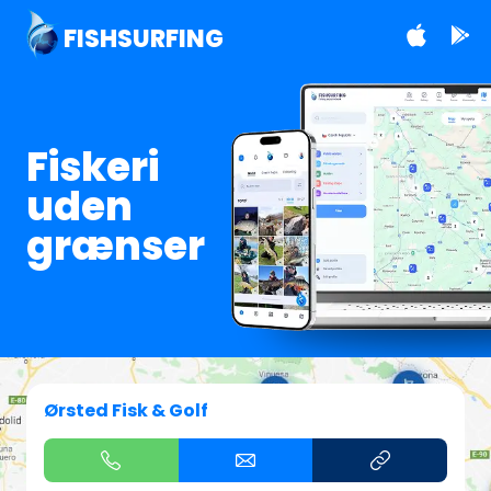
FISHSURFING
Fiskeri
uden
grænser
Ørsted Fisk & Golf