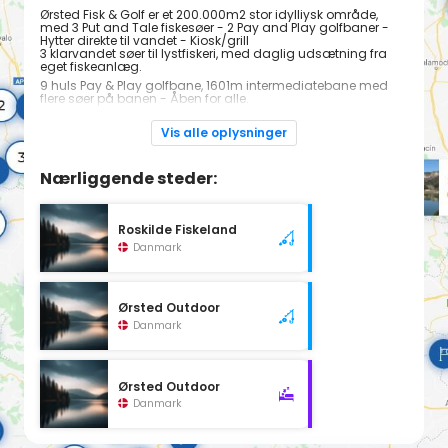
Ørsted Fisk & Golf er et 200.000m2 stor idylliysk område,
med 3 Put and Tale fiskesøer - 2 Pay and Play golfbaner -
Hytter direkte til vandet - Kiosk/grill
3 klarvandet søer til lystfiskeri, med daglig udsætning fra
eget fiskeanlæg.
9 huls Pay & Play golfbane, 1601m intermediatebane med
flere søer på banen - Åben for alle.
Campingplads med hytter direkte til søen, enkelte med egen
fisketerrasse.
Vis alle oplysninger
Butik med salg og udlejning af golf og fiskeudstyr.
Kiosk/gill med salg og mad, drikkevare, is og slik - samt
Nærliggende steder:
masser fiskegrej og golfudstyr.
Roskilde Fiskeland
Danmark
Ørsted Outdoor
Danmark
Ørsted Outdoor
Danmark