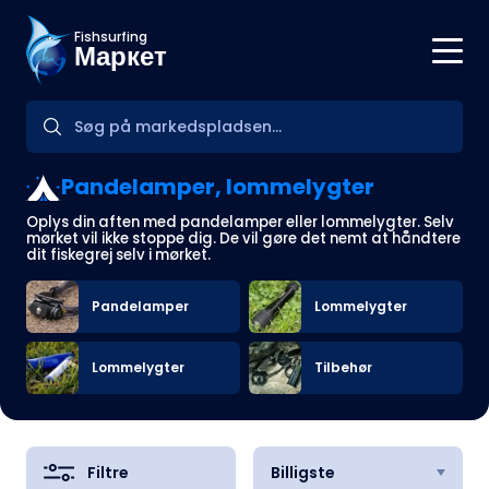
Fishsurfing
Маркет
Pandelamper, lommelygter
Oplys din aften med pandelamper eller lommelygter. Selv
mørket vil ikke stoppe dig. De vil gøre det nemt at håndtere
dit fiskegrej selv i mørket.
Pandelamper
Lommelygter
Lommelygter
Tilbehør
Filtre
Billigste