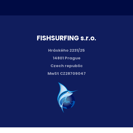
FISH­SURFING s.r.o.
Hráského 2231/25
14801 Prague
Czech republic
MwSt CZ28709047