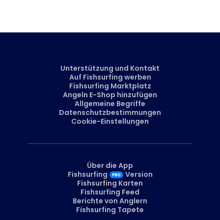
Nein, die Stelle, an der der Fisch gefangen wurde, ist nur sichtbar,
wenn der Angler sie selbst markiert. Neben dem Ort können Sie
auch andere Details markieren, wie z. B. einen erfolgreichen
Köder oder eine Ausrüstung, die Sie direkt zu unserem Marktplatz
führt.
Unterstützung und Kontakt
Auf Fishsurfing werben
Fishsurfing Marktplatz
Angeln E-Shop hinzufügen
Allgemeine Begriffe
Datenschutzbestimmungen
Cookie-Einstellungen
Über die App
Fishsurfing
Version
Fishsurfing Karten
Fishsurfing Feed
Berichte von Anglern
Fishsurfing Tapete