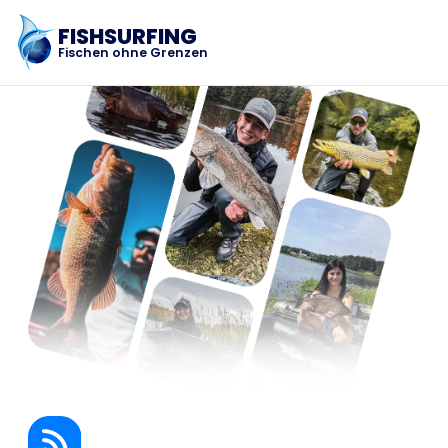
FISHSURFING
Fischen ohne Grenzen
Registrierung
Startseite
Blog
Über die App
Fishsurfing