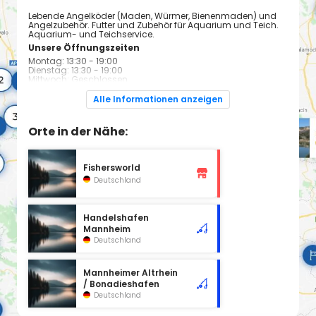
Lebende Angelköder (Maden, Würmer, Bienenmaden) und
Angelzubehör. Futter und Zubehör für Aquarium und Teich.
Aquarium- und Teichservice.
Unsere Öffnungszeiten
Montag: 13:30 - 19:00
Dienstag: 13:30 - 19:00
Mittwoch: Geschlossen
Donnerstag: 13:30 - 19:00
Freitag: 13:30 - 19:00
Alle Informationen anzeigen
Samstag: 9:00 - 13:00
Sonntag: Geschlossen
Orte in der Nähe:
Fishersworld
Deutschland
Handelshafen
Mannheim
Deutschland
Mannheimer Altrhein
/ Bonadieshafen
Deutschland