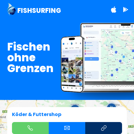
FISHSURFING
Fischen
ohne
Grenzen
Köder & Futtershop