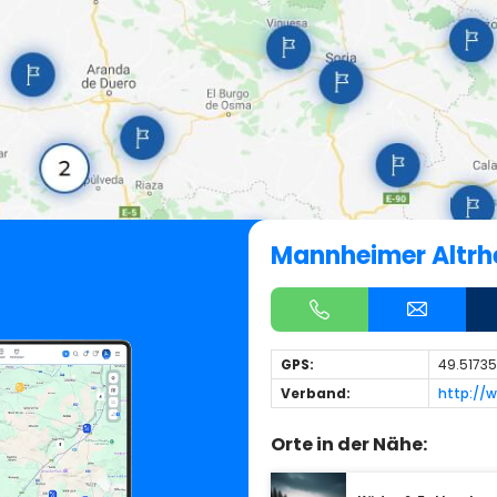
Mannheimer Altrh
GPS:
49.51735
Verband:
http://
Orte in der Nähe: