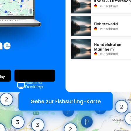
Köder & Futtershop
Deutschland
Fishersworld
Deutschland
ne
Handelshafen
Mannheim
Deutschland
Website für
Desktop
Gehe zur Fishsurfing-Karte