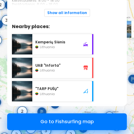
Ketvirtadienis: 8:00 - 18:00
Penktadienis: 8:00 - 18:00
Šeštadienis: 7:00 - 15:00
Sekmadienis: 8:00 - 12:00
Show all information
Nearby places:
Kemperių Slėnis
Lithuania
UAB "Inforta"
Lithuania
"TARP PUŠŲ"
Lithuania
Go to Fishsurfing map