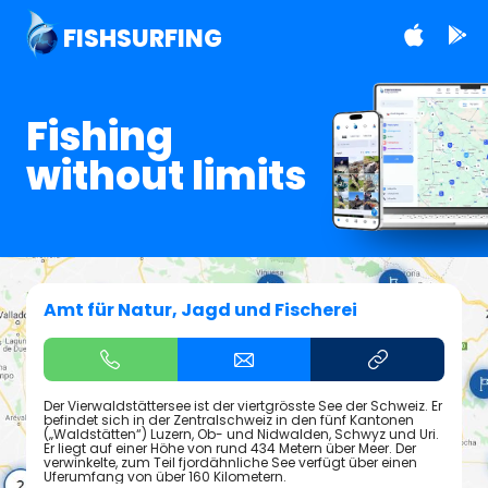
FISHSURFING
Fishing
without limits
Amt für Natur, Jagd und Fischerei
Der Vierwaldstättersee ist der viertgrösste See der Schweiz. Er
befindet sich in der Zentralschweiz in den fünf Kantonen
(„Waldstätten“) Luzern, Ob- und Nidwalden, Schwyz und Uri.
Er liegt auf einer Höhe von rund 434 Metern über Meer. Der
verwinkelte, zum Teil fjordähnliche See verfügt über einen
Uferumfang von über 160 Kilometern.