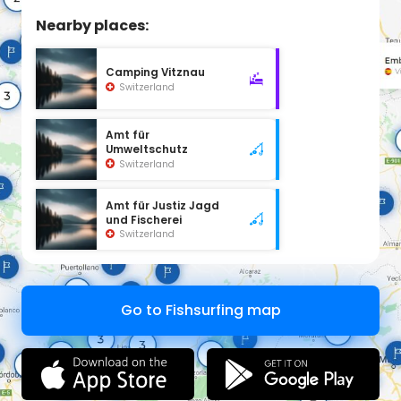
Nearby places:
Camping Vitznau
Switzerland
Amt für
Umweltschutz
Switzerland
Amt für Justiz Jagd
und Fischerei
Switzerland
Go to Fishsurfing map