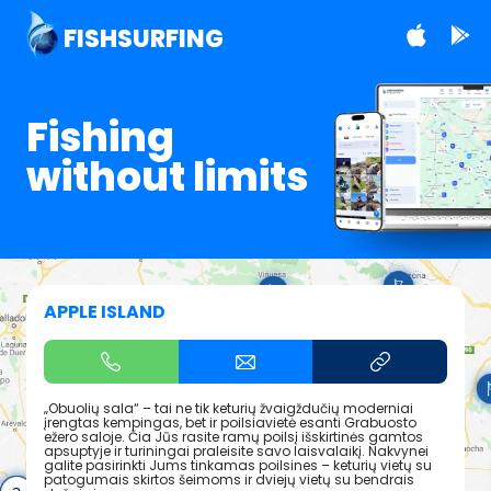
FISHSURFING
Fishing
without limits
APPLE ISLAND
„Obuolių sala“ – tai ne tik keturių žvaigždučių moderniai
įrengtas kempingas, bet ir poilsiavietė esanti Grabuosto
ežero saloje. Čia Jūs rasite ramų poilsį išskirtinės gamtos
apsuptyje ir turiningai praleisite savo laisvalaikį. Nakvynei
galite pasirinkti Jums tinkamas poilsines – keturių vietų su
patogumais skirtos šeimoms ir dviejų vietų su bendrais