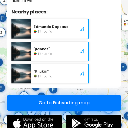
dušais ir wc.
Nearby places:
Edmundo Dapkaus
Lithuania
"Įlankos"
Lithuania
"Kliukai"
Lithuania
Go to Fishsurfing map