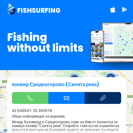
FISHSURFING
Fishing
without limits
язовир Средногорово (Синята река)
42.546547; 25.360578
Обща информация за водоема:
Между Бузовград и Средногорово, само на 6км от Казанлък се
намира язовир "Синята река".Открийте това късче първобитна
красота в центъра на България, където се пресичат пътищата