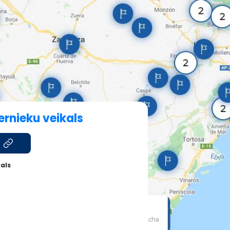
rnieku veikals
als