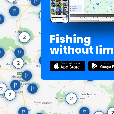
Fishing
without lim