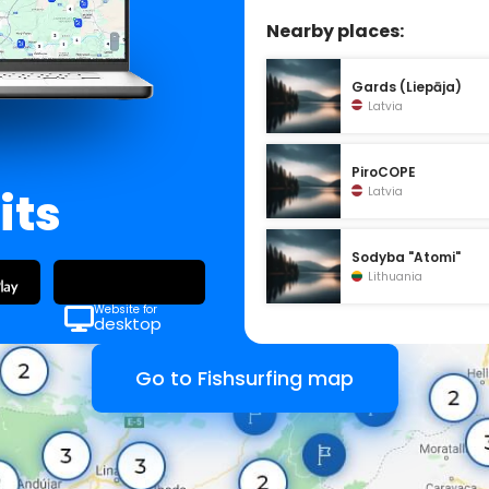
Nearby places:
Gards (Liepāja)
Latvia
PiroCOPE
its
Latvia
Sodyba "Atomi"
Lithuania
Website for
desktop
Go to Fishsurfing map