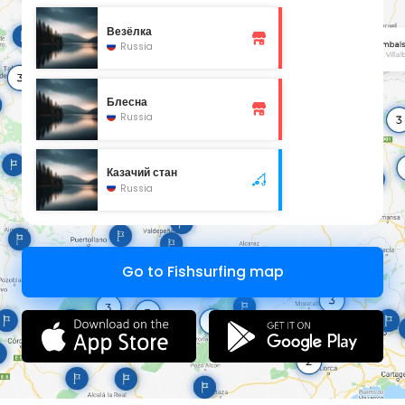
Везёлка
Russia
Блесна
Russia
Казачий стан
Russia
Go to Fishsurfing map