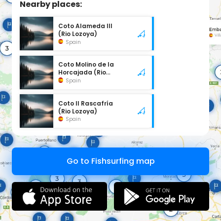
Nearby places:
Coto Alameda III
(Rio Lozoya)
Spain
Coto Molino de la
Horcajada (Rio
Lozoya)
Spain
Coto II Rascafría
(Rio Lozoya)
Spain
Go to Fishsurfing map