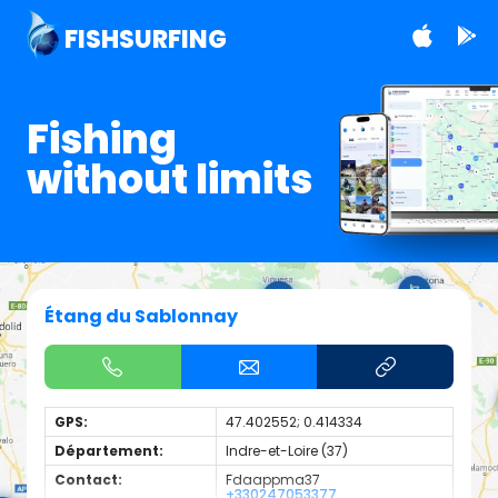
FISHSURFING
Fishing
without limits
Étang du Sablonnay
GPS:
47.402552; 0.414334
Département:
Indre-et-Loire (37)
Contact:
Fdaappma37
+330247053377