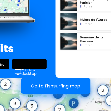
Parisien
France
Rivière de l'Ourcq
France
Domaine de la
Baronne
its
France
Website for
desktop
Go to Fishsurfing map