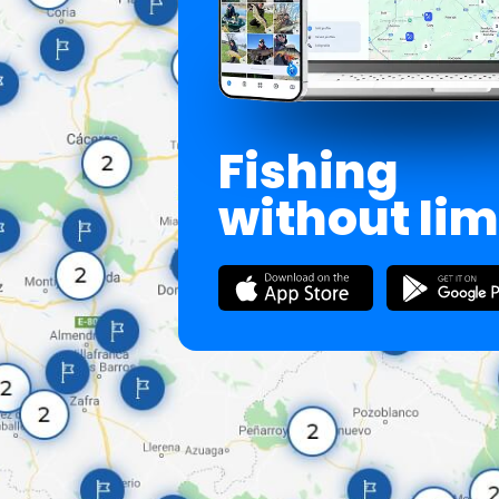
Fishing
without lim