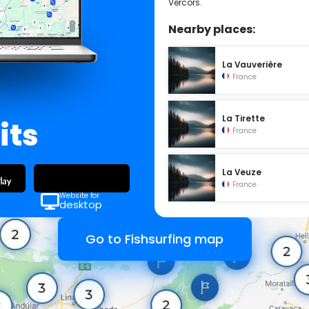
Vercors.
Nearby places:
La Vauverière
France
La Tirette
its
France
La Veuze
France
Website for
desktop
Go to Fishsurfing map