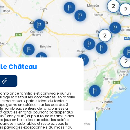
 Le Château
mbiance familiale et conviviale, sur un
 village et de tout les commerces. en famille
r le majestueux palais idéal du facteur
ape game en extérieur sur les pas des 3
de nombreux sentiers de randonnées à
et/ août les enfants pourront participer aux
b "Lenny club", et pour toute la famille des
 jeux en bois, des karaoké, des soirées
nces inoubliables et resterez sous le
 des paysages exceptionnels du massif du