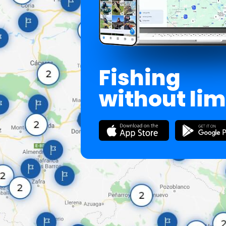
Fishing
without lim