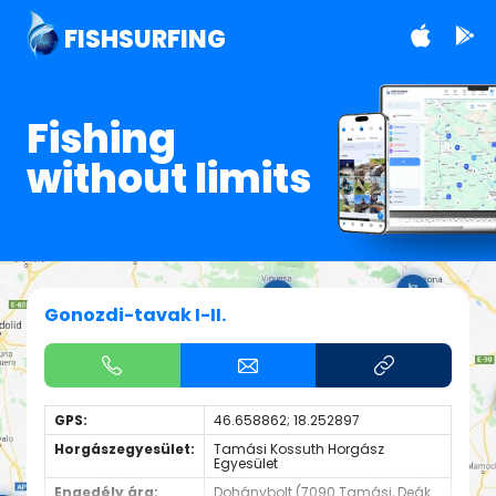
FISHSURFING
Fishing
without limits
Gonozdi-tavak I-II.
GPS:
46.658862; 18.252897
Horgászegyesület:
Tamási Kossuth Horgász
Egyesület
Engedély ára:
Dohánybolt (7090 Tamási, Deák