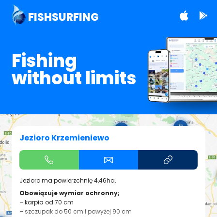
FISHSURFING
Fishing
without limits
Jezioro Krzemieniewo
Jezioro ma powierzchnię 4,46ha.
Obowiązuje wymiar ochronny;
– karpia od 70 cm
– szczupak do 50 cm i powyżej 90 cm