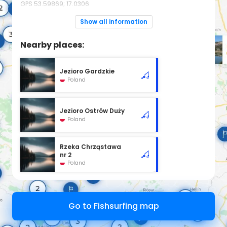
GPS
53.59869; 17.0306
Show all information
Zezwolenia online
Regulamin okręgu PZW w Słupsku
Nearby places:
Jezioro Gardzkie
Poland
Jezioro Ostrów Duży
Poland
Rzeka Chrząstawa
nr 2
Poland
Go to Fishsurfing map