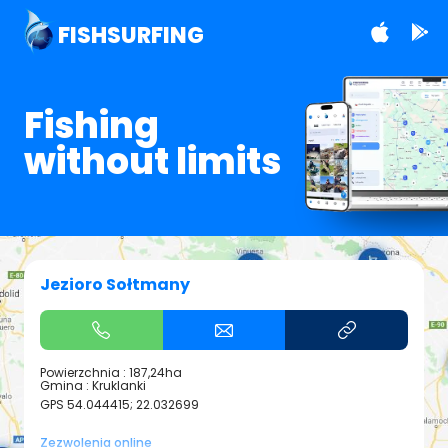
FISHSURFING
Fishing
without limits
Jezioro Sołtmany
Powierzchnia : 187,24ha
Gmina : Kruklanki
GPS
54.044415; 22.032699
Zezwolenia online