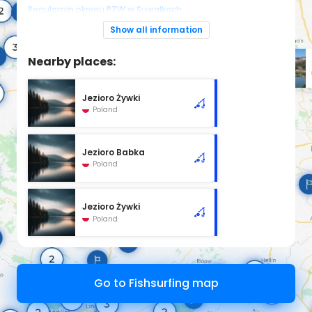
Regulamin okręgu PZW w Suwałkach
Show all information
Nearby places:
Jezioro Żywki
Poland
Jezioro Babka
Poland
Jezioro Żywki
Poland
Go to Fishsurfing map