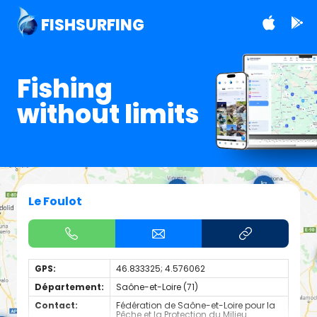
FISHSURFING
Fishing
without limits
Le Foulot
GPS:
46.833325; 4.576062
Département:
Saône-et-Loire (71)
Contact:
Fédération de Saône-et-Loire pour la
Pêche et la Protection du Milieu