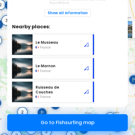
Aquatique
+330385238300
Show all information
Espèces de
Carnassier, carpe, poisson blanc
poissons:
Nearby places:
Cours d'eau d'une longueur de 4.6 km classé en 2ème
catégorie piscicole à cet emplacement.
Le Musseau
France
Le Marnon
France
Ruisseau de
Couches
France
Go to Fishsurfing map