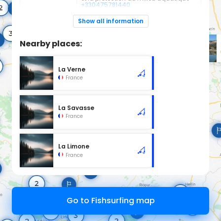
+330475781440
Espèces de
Truite Fario
Show all information
poissons:
cours d'eau en 1ère catégorie
Nearby places:
La Verne
France
La Savasse
France
La Limone
France
Go to Fishsurfing map