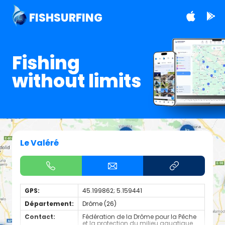
FISHSURFING
Fishing
without limits
Le Valéré
GPS:
45.199862; 5.159441
Département:
Drôme (26)
Contact:
Fédération de la Drôme pour la Pêche
et la protection du milieu aquatique