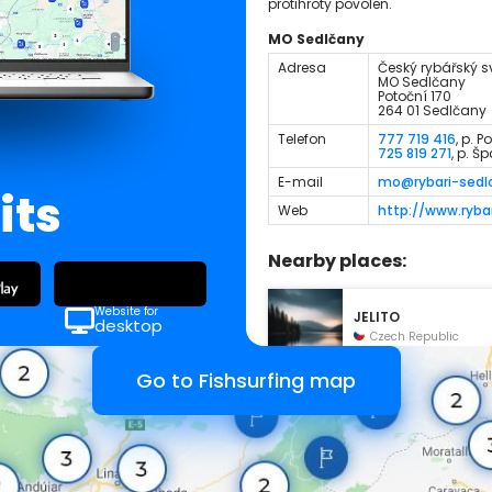
protihroty povolen.
MO Sedlčany
Adresa
Český rybářský sva
MO Sedlčany
Potoční 170
264 01 Sedlčany
Telefon
777 719 416
, p. 
725 819 271
, p. Š
E-mail
mo@rybari-sedl
its
Web
http://www.ryba
Nearby places:
Website for
JELITO
desktop
Czech Republic
Go to Fishsurfing map
Sedlecký potok
Czech Republic
Retenční nádrž –