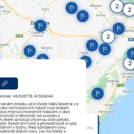
, konec:
49.628778; 14.569044
erveném Hrádku až k nádrži Velký Mastník v k.
 potoka od hraničních tabulí nad vtokem
ova mlýna k hraničním tabulím v obci
řečovický a Vlkonický od soutoku s
, které označují chovnou část potoků.
zán. Rybář smí lovit a přivlastňovat si ryby
ndářním v týdnu. Před zahájením lovu
oužkovat datum lovu. Lov na háčky s