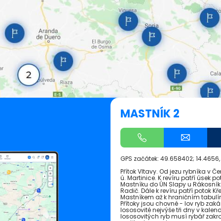
MASTNÍK 2
GPS začátek:
49.658402; 14.4656
Přítok Vltavy. Od jezu rybníka v Č
ú. Martinice. K revíru patří úsek
Mastníku do ÚN Slapy u Rákosník
Radič. Dále k revíru patří potok K
Mastníkem až k hraničním tabulím
Přítoky jsou chovné - lov ryb zaká
lososovité nejvýše tři dny v kale
lososovitých ryb musí rybář zakr