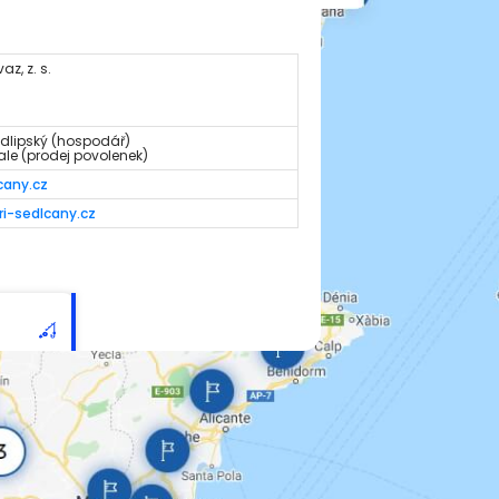
z, z. s.
Podlipský (hospodář)
pale (prodej povolenek)
cany.cz
ri-sedlcany.cz