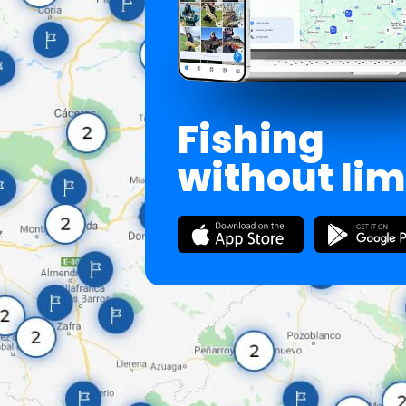
Fishing
without lim