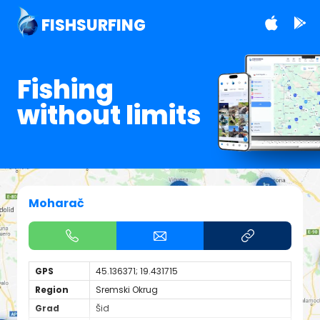
FISHSURFING
Fishing
without limits
Moharač
GPS
45.136371; 19.431715
Region
Sremski Okrug
Grad
Šid