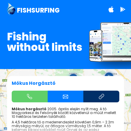
FISHSURFING
Fishing
without limits
Mókus Horgásztó
Mókus horgásztó
2005. április elején nyílt meg. A tó
Magyarkeszi és Felsőnyék között közvetlenül a műút mellett
10 hektáros területen található.
A 4,5 hektáros tó a mederrendezést követően 0,9m – 2.2m
mélységig mélyül, az átlagos vízmélység 1,5 méter. A tó
kellemes kikapcsolódást nyújt Önnek és az egész