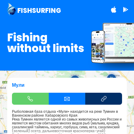
FISHSURFING
Fishing
without limits
Мули
Рыболовная база отдыха «Мули» находится на реке Тумнин в
Ванинском районе Хабаровского Края.
Река Тумнин является одной из самых живописных рек России и
является местом обитания многих видов рыб (мальма, кунджа,
сахалинский таймень, хариус, горбуша, сима, кета, сахалинский
(зеленый) осетр, дальневосточная красноперка-угай)