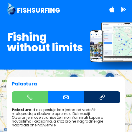
FISHSURFING
Fishing
without limits
Palastura
Palastura
d.o.o. posluje kao jedna od vodećih
maloprodaja ribolovne opreme u Dalmaciji.
Otvaranjem ove stranice želimo informirati kupce o
novostima i akcijama, a kroz brojne nagradne igre
nagraditi one najvjernije.