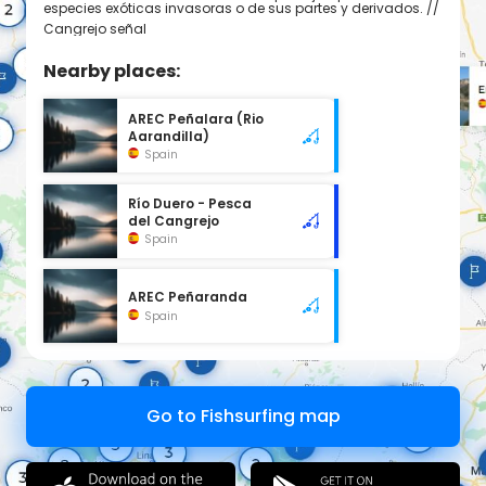
especies exóticas invasoras o de sus partes y derivados. //
Cangrejo señal
Nearby places:
AREC Peñalara (Rio
Aarandilla)
Spain
Río Duero - Pesca
del Cangrejo
Spain
AREC Peñaranda
Spain
Go to Fishsurfing map