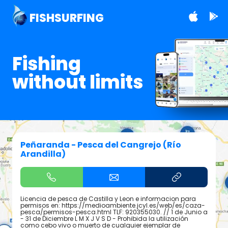
FISHSURFING
Fishing
without limits
Peñaranda - Pesca del Cangrejo (Río
Arandilla)
Licencia de pesca de Castilla y Leon e informacion para
permisos en: https://medioambiente.jcyl.es/web/es/caza-
pesca/permisos-pesca.html TLF: 920355030. // 1 de Junio a
- 31 de Diciembre L M X J V S D - Prohibida la utilización
como cebo vivo o muerto de cualquier ejemplar de