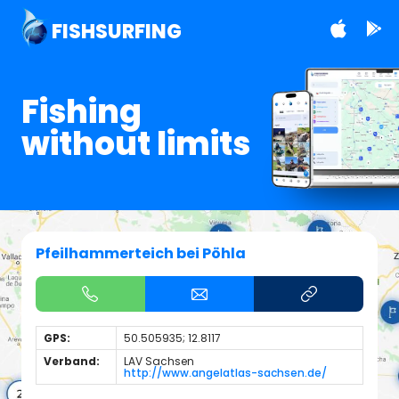
FISHSURFING
Fishing
without limits
Pfeilhammerteich bei Pöhla
GPS:
50.505935; 12.8117
Verband:
LAV Sachsen
http://www.angelatlas-sachsen.de/