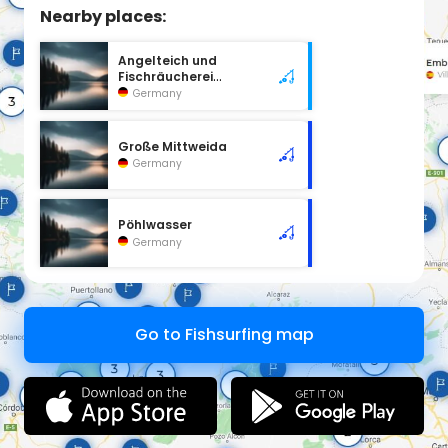
Nearby places:
Angelteich und
Fischräucherei
Arnoldshammer
Germany
Große Mittweida
Germany
Pöhlwasser
Germany
Go to Fishsurfing map