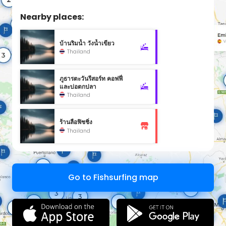
Nearby places:
บ้านริมน้ำ วังน้ำเขียว
Thailand
ภูธารตะวันรีสอร์ท คอฟฟี่
และบ่อตกปลา
Thailand
ร้านลือฟิชชิ่ง
Thailand
Go to Fishsurfing map