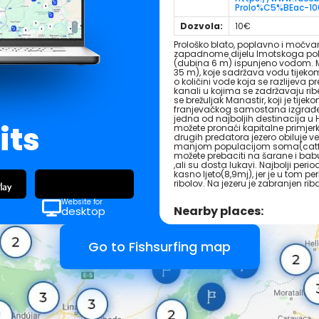
Prolo%C5%BEac-1
Dozvola:
10€
Prološko blato, poplavno i močva
zapadnome dijelu Imotskoga polja.
(dubina 6 m) ispunjeno vodom. Man
35 m), koje sadržava vodu tijekom 
o količini vode koja se razlijeva 
kanali u kojima se zadržavaju rib
se brežuljak Manastir, koji je tij
franjevačkog samostana izgrađenog
jedna od najboljih destinacija u 
its
možete pronaći kapitalne primjerk
drugih predatora jezero obiluje v
manjom populacijom soma(catfis
možete prebaciti na šarane i ba
,ali su dosta lukavi. Najbolji peri
kasno ljeto(8,9mj), jer je u tom 
ribolov. Na jezeru je zabranjen ri
Website for
Nearby places:
desktop
Go to Fishsurfing map
Autocamp Mlaska
Croatia
Wasi Makarska
Croatia