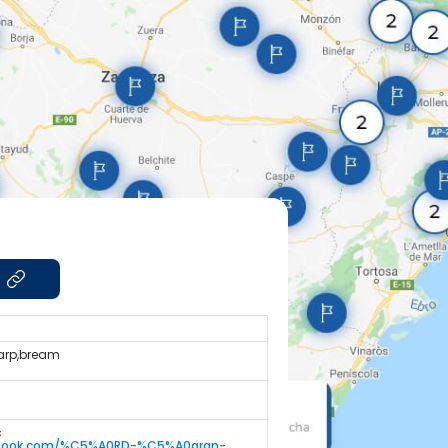
carp,bream
c
ebook.com/%C5%A0RD-%C5%A0aran-