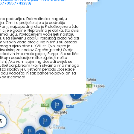
06770557743289/
rno područje u Dalmatinskoj zagori, u
 Zimi i u proljeće cijelo je područje
ji, najzapadniji dio je Prološko jezero (do
cijele godine. Nepravilna je oblika, što ovisi
prema jugu. Povlačenjem vode ljeti nastaju
e. Uza sjevernu obalu Prološkog blata nalazi
ekom visokih voda otočić. Na njemu su ostatci
a vjerojatno u XVII. st. Ovo jezero je
Hrvatskoj za ribolov Grgeča(perch).Ovdje
e kakvih ima malo gdje u Europi. Što se tiče
elikom populacijom štuke(pike),i nešto
h).Ako vam spinning dosadi uvijek se
buške(carp,bream) kojih stvarno ima mnogo
od za ribolov je u ljetnom periodu ,posebice
periodu vodostaj nizak odnosno povoljan za
bolov iz čamca!