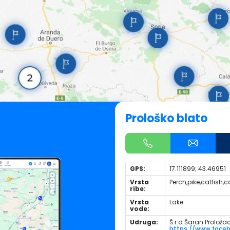
Prološko blato
GPS:
17.111899; 43.46951
Vrsta
Perch,pike,catfish,
ribe:
Vrsta
Lake
vode:
Udruga:
Š.r.d Šaran Proloža
https://www.fac