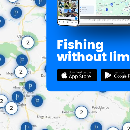
Fishing
without lim