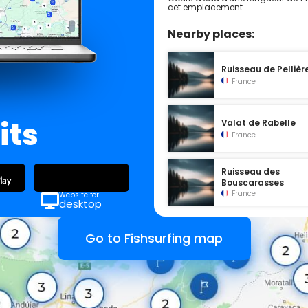
cet emplacement.
Nearby places:
Ruisseau de Pellièr
France
its
Valat de Rabelle
France
Ruisseau des
Bouscarasses
France
Website for
desktop
Go to Fishsurfing map