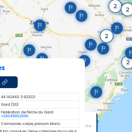
es
44.142443; 3.923221
Gard (30)
Fédération de Pêche du Gard
+330466029161
Carnassier, carpe, poisson blanc
16 km classé en 2ème catégorie piscicole à