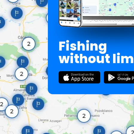
Fishing
without lim