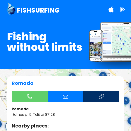
FISHSURFING
Fishing
without limits
Romada
Romada
Iždinės g. 9, Telšiai 87128
Nearby places: