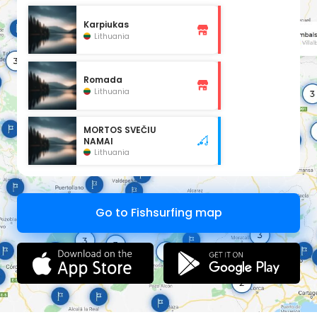
Karpiukas
Lithuania
Romada
Lithuania
MORTOS SVEČIU
NAMAI
Lithuania
Go to Fishsurfing map