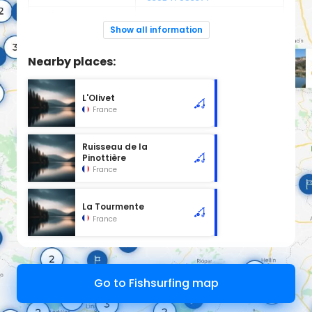
Espèces de
Carnassier, carpe, poisson
poissons:
blanc
Show all information
Cours d'eau d'une longueur de 1.86 km classé en 2ème
catégorie piscicole à cet emplacement.
Nearby places:
L'Olivet
France
Ruisseau de la
Pinottière
France
La Tourmente
France
Go to Fishsurfing map