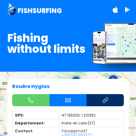
FISHSURFING
Fishing
without limits
Rouère Hyglas
GPS:
47.136303; 1.212392
Département:
Indre-et-Loire (37)
Contact:
Fdaappma37
+330247053377