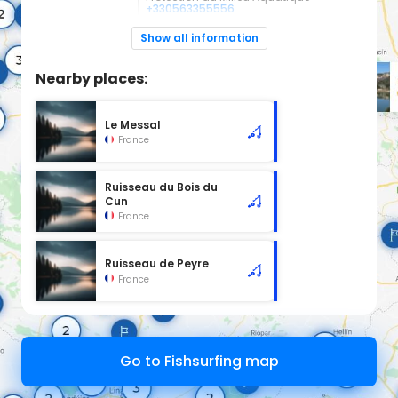
+330563355556
Espèces de
Carnassier, carpe, poisson blanc
Show all information
poissons:
Cours d'eau classé en 2ème catégorie à l'emplacement
Nearby places:
sélectionné, d'une longueur de 1.22 km.
Le Messal
France
Ruisseau du Bois du
Cun
France
Ruisseau de Peyre
France
Go to Fishsurfing map