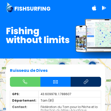
FISHSURFING
Fishing
without limits
Ruisseau de Dives
GPS:
43.609978; 1.788607
Département:
Tarn (81)
Contact:
Fédération du Tarn pour la Pêche et la
Protection du Milieu Aquatique