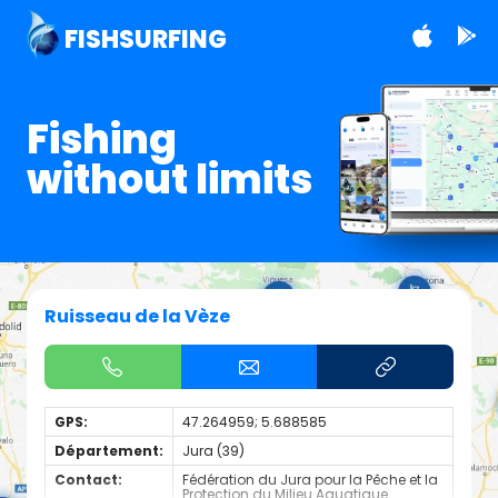
FISHSURFING
Fishing
without limits
Ruisseau de la Vèze
GPS:
47.264959; 5.688585
Département:
Jura (39)
Contact:
Fédération du Jura pour la Pêche et la
Protection du Milieu Aquatique