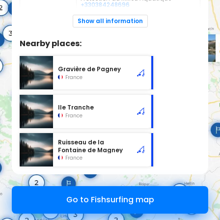
+330384248696
Espèces de
Carnassier, carpe, poisson blanc
Show all information
poissons:
Cours d'eau d'une longueur de 7.02 km classé en 2ème
Nearby places:
catégorie piscicole à cet emplacement.
Gravière de Pagney
France
Ile Tranche
France
Ruisseau de la
Fontaine de Magney
France
Go to Fishsurfing map