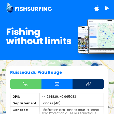
FISHSURFING
Fishing
without limits
Ruisseau du Piau Rouge
GPS:
44.224829; -0.965083
Département:
Landes (40)
Contact:
Fédération des Landes pour la Pêche
et la Protection du Milieu Aquatique