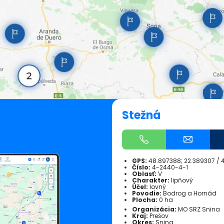
Stežná
GPS:
48.897388; 22.389307
/
Číslo:
4-2440-4-1
Oblasť:
V
Charakter:
lipňový
Účel:
lovný
Povodie:
Bodrog a Hornád
Plocha:
0 ha
Organizácia:
MO SRZ Snina
Kraj:
Prešov
Okres:
Snina