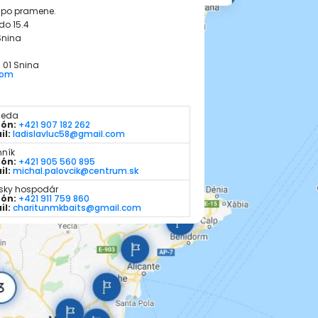
a po pramene.
do 15.4
Snina
9 01 Snina
com
seda
fón:
+421 907 182 262
il:
ladislavluc58@gmail.com
mník
fón:
+421 905 560 895
il:
michal.palovcik@centrum.sk
rsky hospodár
fón:
+421 911 759 860
il:
charitunmkbaits@gmail.com