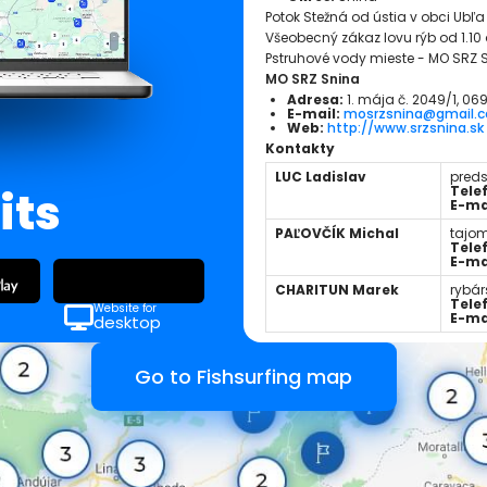
Potok Stežná od ústia v obci Ubľ
Všeobecný zákaz lovu rýb od 1.10 
Pstruhové vody mieste - MO SRZ 
MO SRZ Snina
Adresa:
1. mája č. 2049/1, 06
E-mail:
mosrzsnina@gmail.
Web:
http://www.srzsnina.sk
Kontakty
LUC Ladislav
pred
its
Tele
E-ma
PAĽOVČÍK Michal
tajo
Tele
E-ma
CHARITUN Marek
rybá
Tele
Website for
E-ma
desktop
Nearby places:
Go to Fishsurfing map
Zbojský potok č. 1
Slovakia