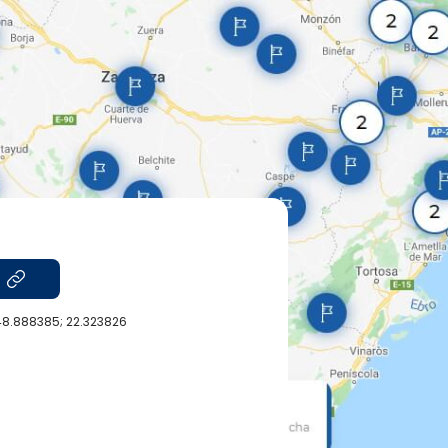
48.888385; 22.323826