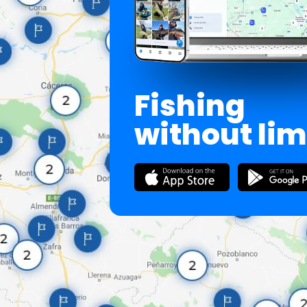
Fishing
without lim