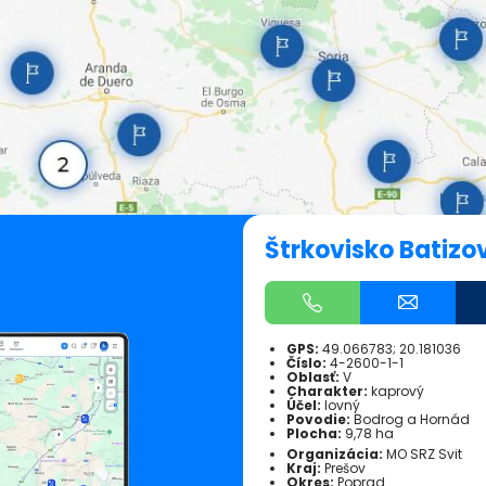
Štrkovisko Batizov
GPS:
49.066783; 20.181036
Číslo:
4-2600-1-1
Oblasť:
V
Charakter:
kaprový
Účel:
lovný
Povodie:
Bodrog a Hornád
Plocha:
9,78 ha
Organizácia:
MO SRZ Svit
Kraj:
Prešov
Okres:
Poprad