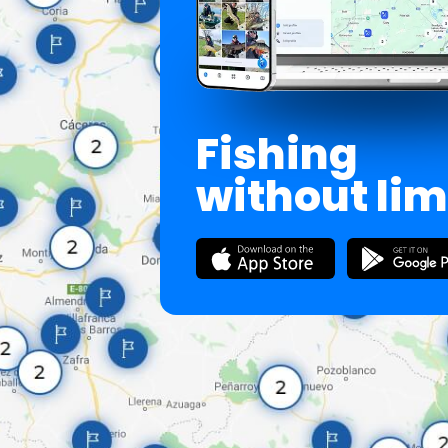
Fishing
without lim