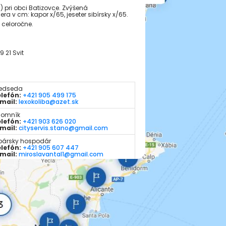
) pri obci Batizovce. Zvýšená
v cm: kapor x/65, jeseter sibírsky x/65.
 celoročne.
 21 Svit
edseda
lefón:
+421 905 499 175
mail:
lexokoliba@azet.sk
jomník
lefón:
+421 903 626 020
mail:
cityservis.stano@gmail.com
bársky hospodár
lefón:
+421 905 607 447
mail:
miroslavantal1@gmail.com