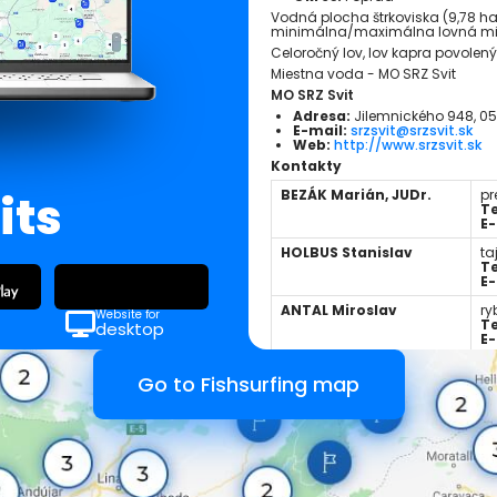
Vodná plocha štrkoviska (9,78 ha
minimálna/maximálna lovná miera 
Celoročný lov, lov kapra povolený
Miestna voda - MO SRZ Svit
MO SRZ Svit
Adresa:
Jilemnického 948, 059
E-mail:
srzsvit@srzsvit.sk
Web:
http://www.srzsvit.sk
Kontakty
its
BEZÁK Marián, JUDr.
pr
Te
E-
HOLBUS Stanislav
ta
Te
E-
ANTAL Miroslav
ry
Website for
Te
desktop
E-
Go to Fishsurfing map
Nearby places:
Svitské jazerá
Slovakia