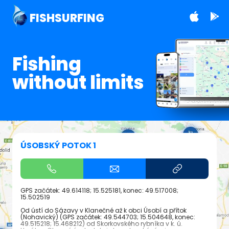
FISHSURFING
Fishing
without limits
ÚSOBSKÝ POTOK 1
GPS začátek:
49.614118; 15.525181
, konec:
49.517008;
15.502519
Od ústí do Sázavy v Klanečné až k obci Úsobí a přítok
(Nohavický) (GPS začátek:
49.544703; 15.504648
, konec:
49.515218; 15.468212
) od Skorkovského rybníka v k. ú.