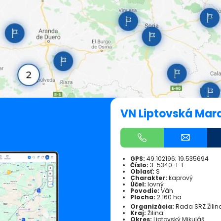
VN Liptovská Mar
GPS:
49.102196; 19.535694
Číslo:
3-5340-1-1
Oblasť:
S
Charakter:
kaprový
Účel:
lovný
Povodie:
Váh
Plocha:
2 160 ha
Organizácia:
Rada SRZ Žilin
Kraj:
Žilina
Okres:
Liptovský Mikuláš