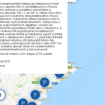
 priehradného telesa po železničný most
ovu v okruhu 100 m od klietkových chovov
ieho ostrova a umelého ostrovčeka a
 obvode. Od 1. 1. do 30. 6. zákaz lovu rýb v
ujúcich vnútorný okraj klietkového chovu -
tabuľami. Celoročný zákaz rybolovu nad a
enosti vyznačenej tabuľami. Zákaz lovu z
 a jej funkčných objektov. Loviaci sú
äzné nariadenia (VZN) obcí, v ktorých k. ú.
é znenie VZN je prístupné na webových
lej vodnej nádrži je zakázaný vjazd a státie
i v zátopovom území, t. j. pod kótu 564,89
vádzkovú hladinu VN Liptovská Mara. Na
stavu voľne žijúcich rýb bol v roku 2017 na
výšený obsah ortuti vo vzorke boleňa
zané privlastňovať a konzumovať.
vná miera v cm: kapor x/70, zubáč
do 31.5
lina
/rybarske-reviry/kontakty-na-rybarskych-
-srz/
a rybolov
j-povoleni/