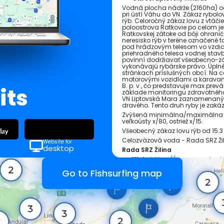
Vodná plocha nádrže (2160ha) od
pri ústí Váhu do VN. Zákaz rybol
rýb. Celoročný zákaz lovu z vtáč
poloostrova Ratkovie po celom jeho
Ratkovskej zátoke od bóji ohranič
neresisko rýb v teréne označené 
pod hrádzovým telesom vo vzdial
priehradného telesa vodnej stavby
povinní dodržiavať všeobecno-záv
vykonávajú rybárske právo. Úpln
stránkach príslušných obcí. Na ce
motorovými vozidlami a karavanm
B. p. v., čo predstavuje max.pre
its
základe monitoringu zdravotného 
VN Liptovská Mara zaznamenaný z
dravého. Tento druh ryby je zaká
Zvýšená minimálna/maximálna lo
veľkoústy x/80, ostriež x/15.
Všeobecný zákaz lovu rýb od 15.3 
Celozväzová voda - Rada SRZ Ži
Website for
desktop
Rada SRZ Žilina
Web:
https://www.srzrada.sk
hospodarov-na-reviroch-rady
Go to Fishsurfing map
Predaj povolení / Povolenia n
https://www.srzrada.sk/preda
+421 41 507 36 19
Nearby places: