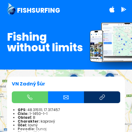
FISHSURFING
Fishing
without limits
VN Zadný Šúr
GPS:
48.315111; 17.317457
Číslo:
1-1450-1-1
Oblasť:
B
Charakter:
kaprový
Účel:
lovný
Povodie:
Dunaj