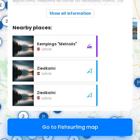
iegūto lomu. Pieejama arī laivas un velosipēdu noma. Jūs
varēsiet mierā un klusumā ogot un sēņot, relaksēties gan
garīgi, gan fiziski.
Show all information
Nearby places:
Kempings "Melnsils"
Latvia
Ziedkalni
Latvia
Ziedkalni
Latvia
Go to Fishsurfing map