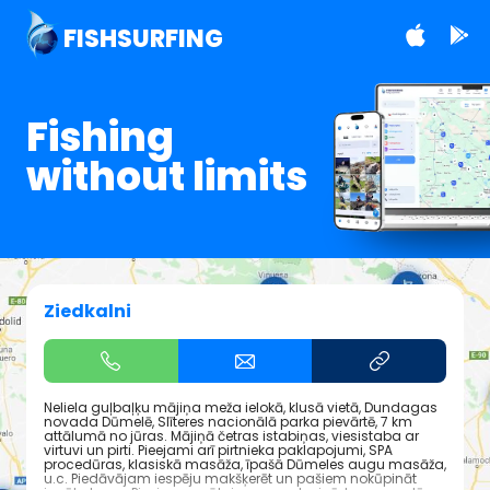
FISHSURFING
Fishing
without limits
Ziedkalni
Neliela guļbaļķu mājiņa meža ielokā, klusā vietā, Dundagas
novada Dūmelē, Slīteres nacionālā parka pievārtē, 7 km
attālumā no jūras. Mājiņā četras istabiņas, viesistaba ar
virtuvi un pirti. Pieejami arī pirtnieka paklapojumi, SPA
procedūras, klasiskā masāža, īpašā Dūmeles augu masāža,
u.c. Piedāvājam iespēju makšķerēt un pašiem nokūpināt