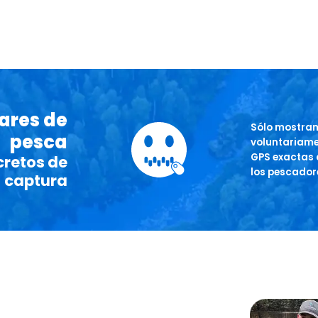
gares de
Sólo mostram
pesca
voluntariamen
GPS exactas 
cretos de
los pescador
captura