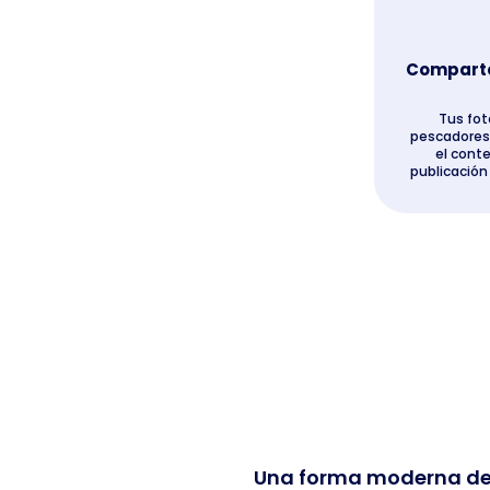
Comparte 
Tus fot
pescadores
el cont
publicación
Una forma moderna de c