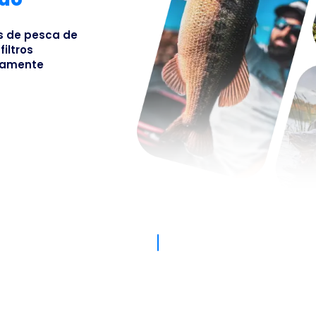
Busines
os de pesca de
iltros
osamente