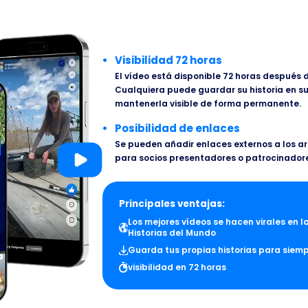
Visibilidad 72 horas
El vídeo está disponible 72 horas después 
Cualquiera puede guardar su historia en su
mantenerla visible de forma permanente.
Posibilidad de enlaces
Se pueden añadir enlaces externos a los a
para socios presentadores o patrocinador
Principales ventajas:
Los mejores vídeos se hacen virales en l
Historias del Mundo
Guarda tus propias historias para siem
visibilidad en 72 horas