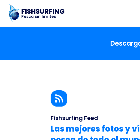
FISHSURFING
Pesca sin límites
Descargar
Fishsurfing Feed
Las mejores fotos y v
pesca de todo el mu