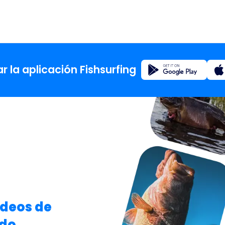
Registro
 la aplicación Fishsurfing
Inicio
Blog
Acerca d
Fishsur
ídeos de
ndo