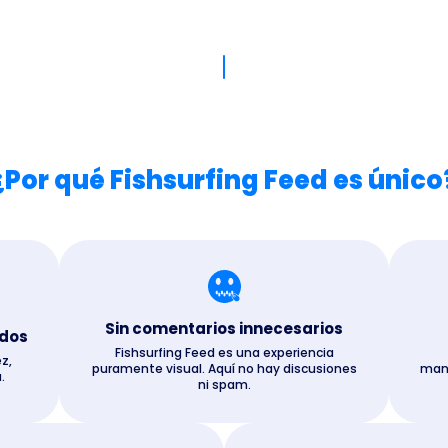
¿Por qué Fishsurfing Feed es único
Sin comentarios innecesarios
idos
Fishsurfing Feed es una experiencia
z,
puramente visual. Aquí no hay discusiones
manu
.
ni spam.