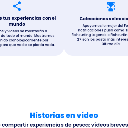
tus experiencias con el
Colecciones selecci
mundo
Apoyamos lo mejor del F
notificaciones push como Ti
os y vídeos se mostrarán a
Fishsurfing Legends o Fishsurfin
 de todo el mundo. Mostramos
27 son los posts más intere
enido cronológicamente por
último día.
 para que nadie se pierda nada.
Historias en vídeo
ompartir experiencias de pesca: vídeos breves,