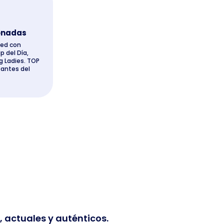
onadas
eed con
p del Día,
g Ladies. TOP
santes del
 actuales y auténticos.