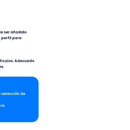
de ser añadido.
 perfil para
rtículos. Adecuado
es.
a selección de
pre