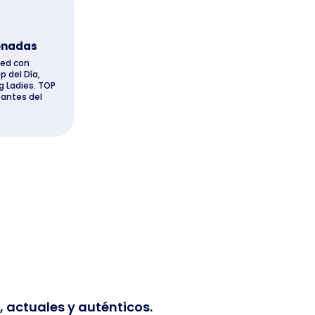
onadas
eed con
p del Día,
g Ladies. TOP
santes del
 actuales y auténticos.