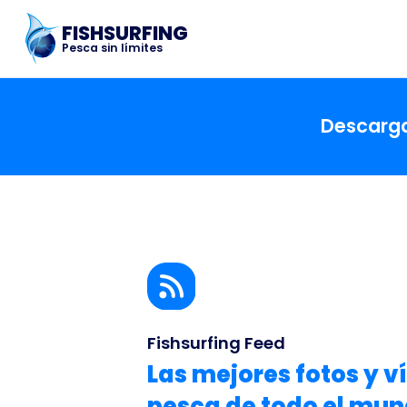
FISHSURFING
Pesca sin límites
Descargar
Fishsurfing Feed
Las mejores fotos y v
pesca de todo el mu