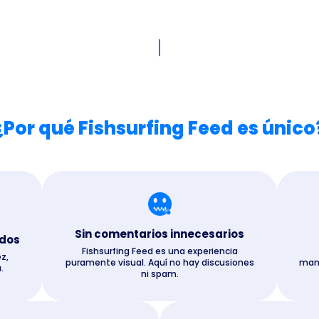
¿Por qué Fishsurfing Feed es único
Sin comentarios innecesarios
idos
Fishsurfing Feed es una experiencia
z,
puramente visual. Aquí no hay discusiones
manu
.
ni spam.