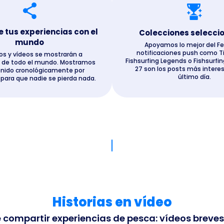
tus experiencias con el
Colecciones selecci
mundo
Apoyamos lo mejor del F
notificaciones push como Ti
os y vídeos se mostrarán a
Fishsurfing Legends o Fishsurfin
 de todo el mundo. Mostramos
27 son los posts más intere
enido cronológicamente por
último día.
 para que nadie se pierda nada.
Historias en vídeo
ompartir experiencias de pesca: vídeos breves,