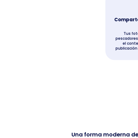
Comparte 
Tus fot
pescadores
el cont
publicación
Una forma moderna de c