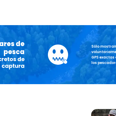
gares de
Sólo mostram
pesca
voluntariamen
GPS exactas 
cretos de
los pescador
captura