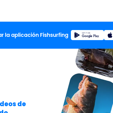
Registro
 la aplicación Fishsurfing
Inicio
Blog
Acerca d
Fishsur
ídeos de
ndo