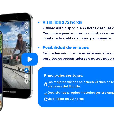
Visibilidad 72 horas
El vídeo está disponible 72 horas después 
Cualquiera puede guardar su historia en su
mantenerla visible de forma permanente.
Posibilidad de enlaces
Se pueden añadir enlaces externos a los a
para socios presentadores o patrocinador
Principales ventajas:
Los mejores vídeos se hacen virales en l
Historias del Mundo
Guarda tus propias historias para siem
visibilidad en 72 horas