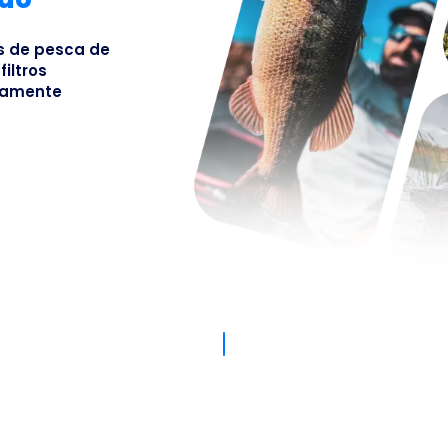
Busines
os de pesca de
iltros
osamente