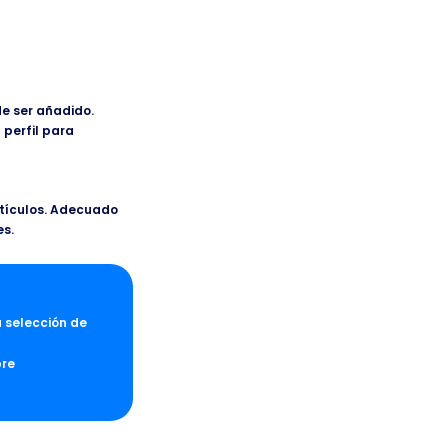
de ser añadido.
 perfil para
rtículos. Adecuado
es.
a selección de
pre