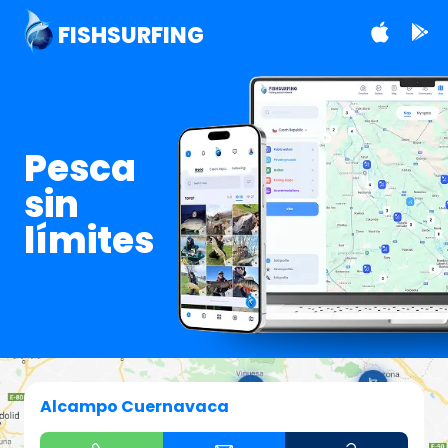
FISHSURFING
Pesca
sin
límites
Alcampo Cuernavaca