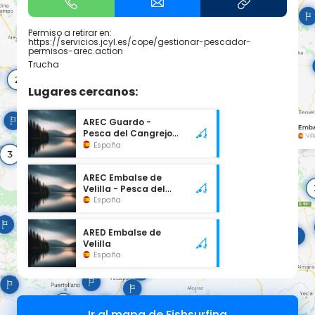
Permiso a retirar en:
https://servicios.jcyl.es/cope/gestionar-pescador-
permisos-arec.action
Trucha
Lugares cercanos:
AREC Guardo -
Pesca del Cangrejo
(Río Carrión)
España
AREC Embalse de
Velilla - Pesca del
Cangrejo
España
ARED Embalse de
Velilla
España
Ir al mapa de Fishsurfing