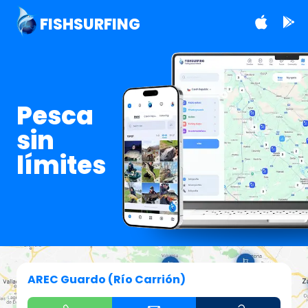
FISHSURFING
Pesca
sin
límites
AREC Guardo (Río Carrión)